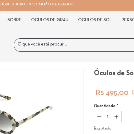
É 6X S/ JUROS NO CARTÃO DE CRÉDITO.
 Alegre
SOBRE
ÓCULOS DE GRAU
ÓCULOS DE SOL
PERS
Óculos de So
P
 R$ 495,00 
n
Quantidade
*
Esgotado