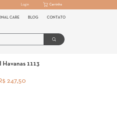
Login
Carrinho
ONAL CARE
BLOG
CONTATO
l Havanas 1113
reço
Preço
R$ 247,50
ormal
promocional