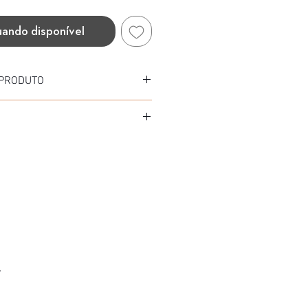
uando disponível
 PRODUTO
Acetato
tato
 (TORTOISE BRANCO)
.