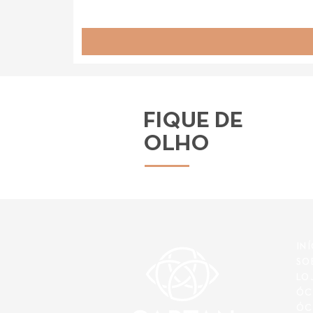
FIQUE DE
OLHO
IN
SO
LO
ÓC
ÓC