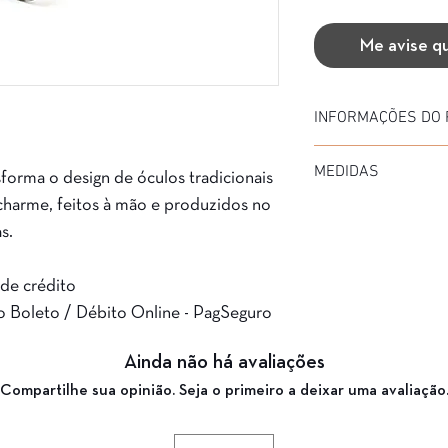
Me avise q
INFORMAÇÕES DO
Marca: Havanas
MEDIDAS
Modelo: 1113
sforma o design de óculos tradicionais
Material da Armação: 
charme, feitos à mão e produzidos no
Diâmetro: 53
Material da Haste: Ace
Medida de haste: 140
s.
Cor da Armação: KBD
Ponte: 20
Garantia: 3 Meses
 de crédito
o Boleto / Débito Online - PagSeguro
Ainda não há avaliações
Compartilhe sua opinião. Seja o primeiro a deixar uma avaliação