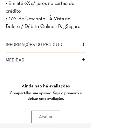
• Em até 6X s/ juros no cartão de
crédito
• 10% de Desconto - À Vista no
Boleto / Débito Online - PagSeguro
INFORMAÇÕES DO PRODUTO
Marca: Havanas
MEDIDAS
Modelo: 297
Material da Armação: Acetato
Diâmetro: 53
Material da Haste: Acetato
Medida de haste: --
Cor da Armação: 064
Ponte: 20
Garantia: 3 Meses
Ainda não há avaliações
Compartilhe sua opinião. Seja o primeiro a
deixar uma avaliação.
Avaliar