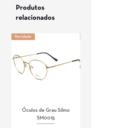
Produtos
relacionados
Novidade
Novidade
Óculos de Grau Silmo
Óculos de Grau 
SM0015