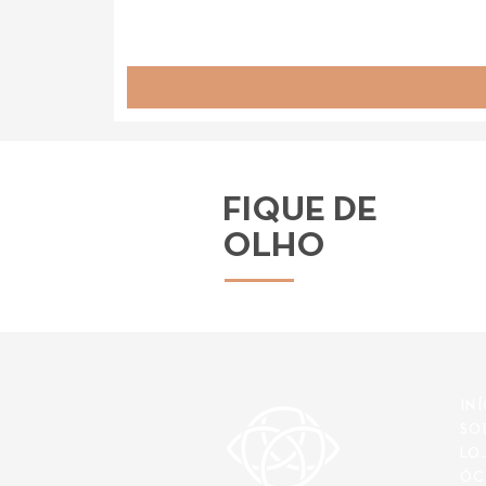
FIQUE DE
OLHO
IN
SO
LO
ÓC