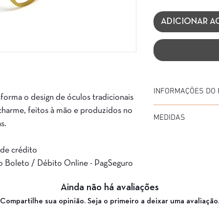
ADICIONAR A
INFORMAÇÕES DO
sforma o design de óculos tradicionais
Marca: Havanas
charme, feitos à mão e produzidos no
MEDIDAS
Modelo: 2234
s.
Material da Armação: 
Diâmetro: 50
Material da Haste: Ace
Medida de haste: 135
 de crédito
Cor da Armação: KF
Ponte: 23
Garantia: 3 Meses
o Boleto / Débito Online - PagSeguro
Ainda não há avaliações
Compartilhe sua opinião. Seja o primeiro a deixar uma avaliação