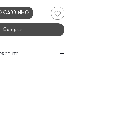
O CARRINHO
Comprar
 PRODUTO
Acetato
tato
L (PRETO/AMARELO/DEMI AMBAR)
.