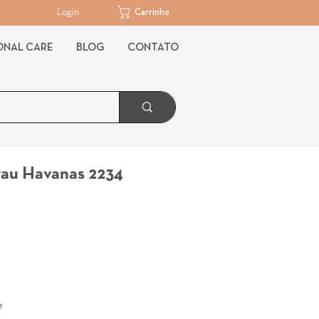
Login
Carrinho
ONAL CARE
BLOG
CONTATO
rau Havanas 2234
eço
e