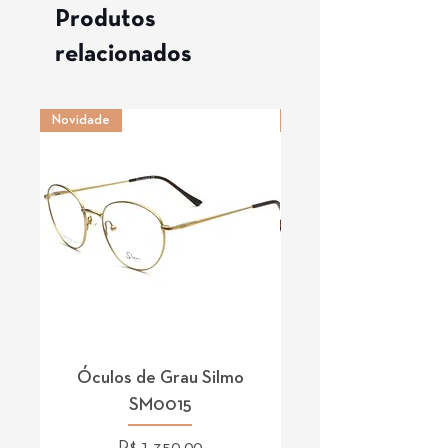
Produtos
relacionados
Novidade
Novidade
Óculos de Grau Silmo
Óculos de Grau 
SM0015
Preço