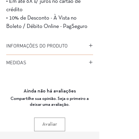
• Em até 6X s/ juros no cartão de
crédito
• 10% de Desconto - À Vista no
Boleto / Débito Online - PagSeguro
INFORMAÇÕES DO PRODUTO
Marca: FabbricaTorino
MEDIDAS
Modelo: Montalcino
Material da Armação: Acetato
Diâmetro: 47
Material da Haste: Acetato
Medida de haste: 145
Cor da Armação: 1458 A06 (DEMI VERDE
Ponte: 22
MUSGO)
Ainda não há avaliações
Garantia: 3 Meses
Compartilhe sua opinião. Seja o primeiro a
deixar uma avaliação.
Avaliar