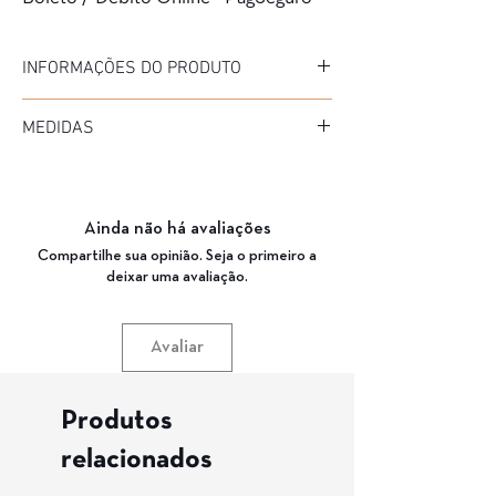
INFORMAÇÕES DO PRODUTO
Marca: Cartan
MEDIDAS
Coleção: BLACKTOP
Modelo: RX7073
Diâmetro: 56
Material da Armação: Acetato
Medida de haste: 138
Material da Haste: Acetato
Ponte: 16
Cor da Armação: 6 CRISTAL
Ainda não há avaliações
Garantia: 3 Meses
Compartilhe sua opinião. Seja o primeiro a
deixar uma avaliação.
Avaliar
Produtos
relacionados