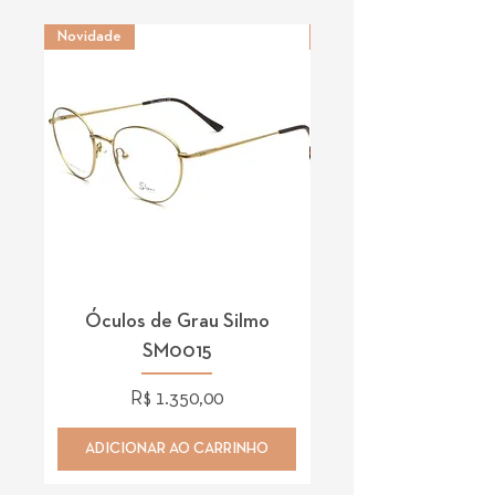
Novidade
Novidade
Óculos de Grau Silmo
Óculos de Grau 
SM0015
Preço
R$ 1.350,00
ADICIONAR AO CARRINHO
ADICIONAR AO CAR