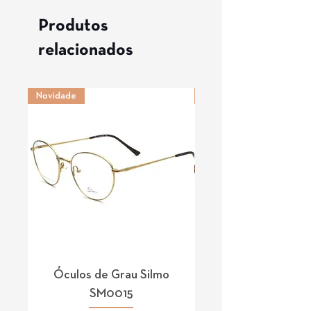
Produtos
relacionados
Novidade
Novidade
Óculos de Grau Silmo
Óculos de Grau 
SM0015