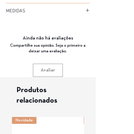
Marca: Cartan
MEDIDAS
Modelo: RO1032
Material da Armação: Acetato
Diâmetro: 56
Material da Haste: Acetato
Medida de haste: 140
Cor da Armação: C3 (CRISTAL FOSCO)
Ponte: 16
Garantia: 3 Meses
Ainda não há avaliações
Compartilhe sua opinião. Seja o primeiro a
deixar uma avaliação.
Avaliar
Produtos
relacionados
Novidade
Novidade