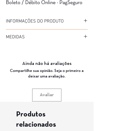
Boleto / Débito Online - PagSeguro
INFORMAÇÕES DO PRODUTO
Marca: Cartan
MEDIDAS
Modelo: NG451
Material da Armação: Acetato
Diâmetro: 50
Material da Haste: Acetato
Medida de haste: 145
Cor da Armação: DEMI AMBAR/CINZA
Ponte: 20
Garantia: 3 Meses
Ainda não há avaliações
Compartilhe sua opinião. Seja o primeiro a
deixar uma avaliação.
Avaliar
Produtos
relacionados