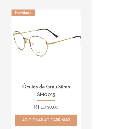
Novidade
Novidade
Óculos de Grau Silmo
Óculos de Grau 
SM0015
Preço
R$ 1.350,00
ADICIONAR AO CARRINHO
ADICIONAR AO CAR