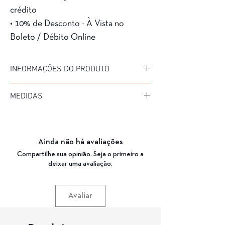
crédito
• 10% de Desconto - À Vista no
Boleto / Débito Online
INFORMAÇÕES DO PRODUTO
Marca: AirDP
MEDIDAS
Modelo: DIEGUITO
Material da Armação: Acetato
Diâmetro: 45
Material da Haste: ACETATO
Medida de haste: 135
Cor da Armação: C5 (MARROM)
Ponte: 23
Garantia: 3 Meses
Ainda não há avaliações
Compartilhe sua opinião. Seja o primeiro a
deixar uma avaliação.
Avaliar