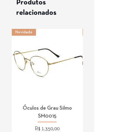
Produtos
relacionados
Novidade
Novidade
Óculos de Grau Silmo
Óculos de Grau 
SM0015
Preço
R$ 1.350,00