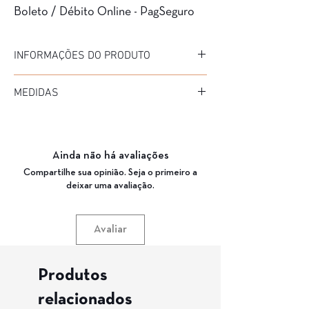
Boleto / Débito Online - PagSeguro
INFORMAÇÕES DO PRODUTO
Marca: AirDP
MEDIDAS
Modelo: DUDU
Material da Armação: Acetato
Diâmetro: 51
Material da Haste: Acetato
Medida de haste: 140
Cor da Armação: C1 CINZA
Ponte: 18
Garantia: 3 Meses
Ainda não há avaliações
Compartilhe sua opinião. Seja o primeiro a
deixar uma avaliação.
Avaliar
Produtos
relacionados