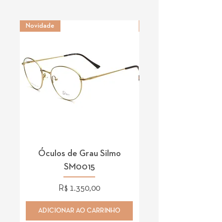
Novidade
Novidade
Óculos de Grau Silmo
Óculos de Grau 
SM0015
Preço
R$ 1.350,00
ADICIONAR AO CARRINHO
ADICIONAR AO CAR