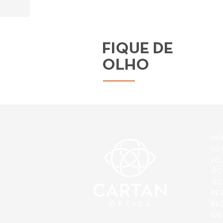
FIQUE DE
OLHO
IN
SO
LO
ÓC
ÓC
PE
BL
CO