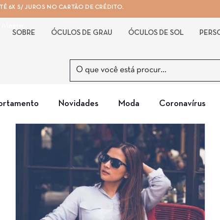
É 6X S/ JUROS NO CARTÃO DE CRÉDITO.
 Alegre
SOBRE
ÓCULOS DE GRAU
ÓCULOS DE SOL
PERS
rtamento
Novidades
Moda
Coronavírus