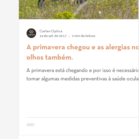
Cartan Óptica
19 de set. de 2017
2 min de leitura
A primavera chegou e as alergias n
olhos também.
A primavera está chegando e por isso é necessári
tomar algumas medidas preventivas à saúde ocula