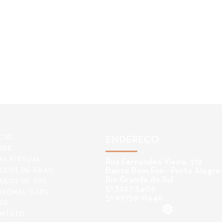
ÍCIO
ENDEREÇO
BRE
JA VIRTUAL
Rua Fernandes Vieira, 319
Bairro Bom Fim - Porto Alegre
ULOS DE GRAU
Rio Grande do Sul
ULOS DE SOL
51 3227-3406
RSONAL CARE
51 99759-0446
OG
NTATO