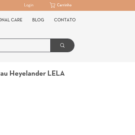
Login
Carrinho
ONAL CARE
BLOG
CONTATO
rau Heyelander LELA
Preço