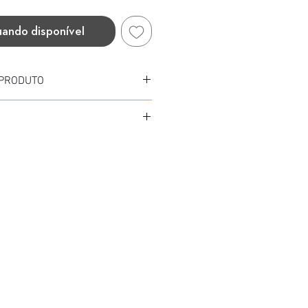
uando disponível
 PRODUTO
Acetato
tato
OWN TO CREAM (MARROM PARA