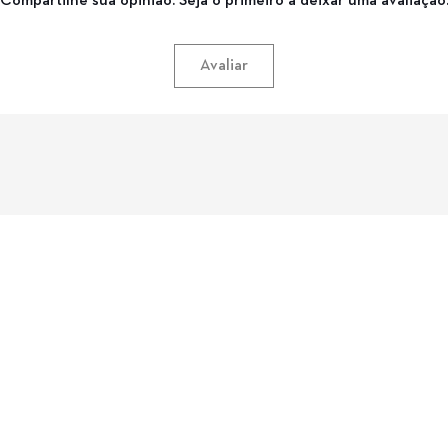
Compartilhe sua opinião. Seja o primeiro a deixar uma avaliação
Avaliar