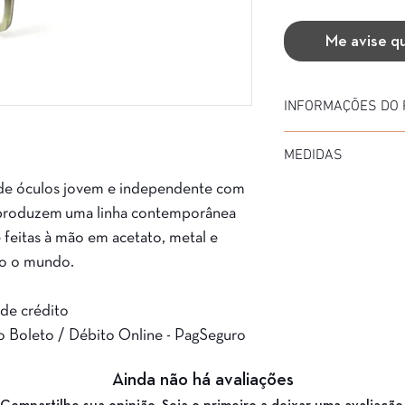
Me avise q
INFORMAÇÕES DO
Marca: Heyelander
MEDIDAS
Modelo: LELA
Material da Armação: 
 óculos jovem e independente com
Diâmetro: 52
Material da Haste: Ace
Medida de haste: 140
 produzem uma linha contemporânea
Cor da Armação: BR
Ponte: 20
CREME)
 feitas à mão em acetato, metal e
Garantia: 3 Meses
do o mundo.
 de crédito
o Boleto / Débito Online - PagSeguro
Ainda não há avaliações