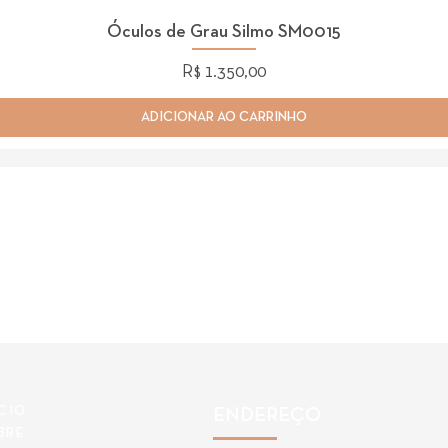
Óculos de Grau Silmo SM0015
Preço
R$ 1.350,00
ADICIONAR AO CARRINHO
ÍCIO
ENDEREÇO
BRE