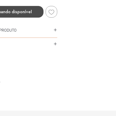
uando disponível
 PRODUTO
Acetato
tato
 (MESCLA MARROM)
.