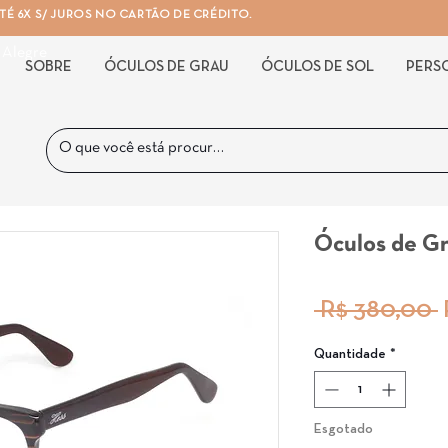
É 6X S/ JUROS NO CARTÃO DE CRÉDITO.
 Alegre
SOBRE
ÓCULOS DE GRAU
ÓCULOS DE SOL
PERS
Óculos de G
 R$ 380,00 
Quantidade
*
Esgotado