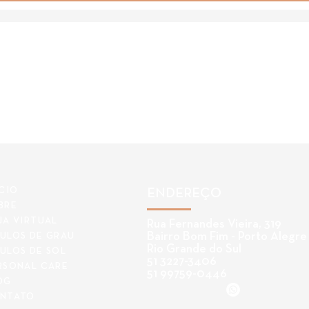
ÍCIO
ENDEREÇO
BRE
JA VIRTUAL
Rua Fernandes Vieira, 319
Bairro Bom Fim - Porto Alegre
ULOS DE GRAU
Rio Grande do Sul
ULOS DE SOL
51 3227-3406
RSONAL CARE
51 99759-0446
OG
NTATO