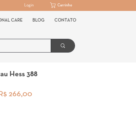
Login
Carrinho
ONAL CARE
BLOG
CONTATO
rau Hess 388
Preço
Preço
R$ 266,00
normal
promocional