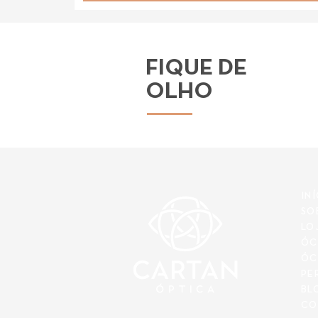
FIQUE DE
OLHO
IN
SO
LO
ÓC
ÓC
PE
BL
CO