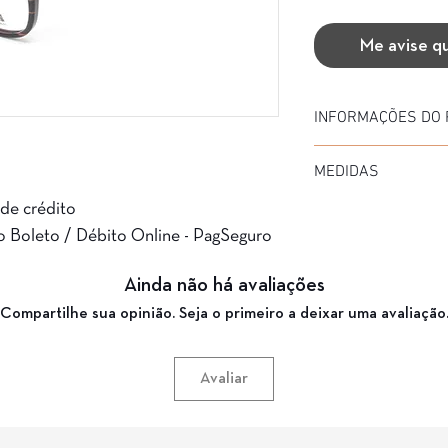
Me avise q
INFORMAÇÕES DO
Marca: Hess
MEDIDAS
Modelo: 388
Material da Armação: 
 de crédito
Diâmetro: 51
Material da Haste: Ace
Medida de haste: -
o Boleto / Débito Online - PagSeguro
Cor da Armação: 067
Ponte: 22
Garantia: 3 Meses
Ainda não há avaliações
Compartilhe sua opinião. Seja o primeiro a deixar uma avaliação
Avaliar