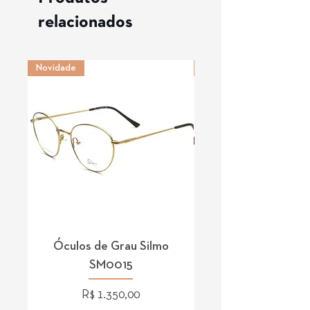
relacionados
Novidade
Novidade
Óculos de Grau Silmo
Óculos de Grau 
SM0015
Preço
R$ 1.350,00