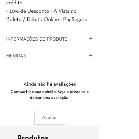
crédito
• 10% de Desconto - À Vista no
Boleto / Débito Online - PagSeguro
INFORMAÇÕES DO PRODUTO
Marca: Cartan
MEDIDAS
Coleção: JAMES TART
Modelo: B10057
Diâmetro: 52
Material da Armação: Acetato
Medida de haste: 145
Material da Haste: Acetato
Ponte: 24
Cor da Armação: C06 (MESCLA BEGE/PRETO)
Ainda não há avaliações
Garantia: 3 Meses
Compartilhe sua opinião. Seja o primeiro a
deixar uma avaliação.
Avaliar
Produtos