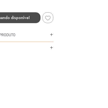
uando disponível
 PRODUTO
nge
Acetato
tato
 mm
A (PRETO)
rizada