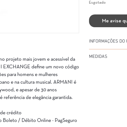
Esgotado
Me avise q
INFORMAÇÕES DO
Marca: Armani Excha
MEDIDAS
Modelo: AX 4080SL
o projeto mais jovem e acessível da
Material da Armação: 
I EXCHANGE define um novo código
Diâmetro: 57 mm
Material da Haste: Ace
Medida de haste: 145
ões para homens e mulheres
Cor da armação:81589
Ponte: 19 mm
Cor da Lente: G15 Pola
urbano e na cultura musical. ARMANI é
Garantia: 3 Meses
llywood, e apesar de 30 anos
 referência de elegância garantida.
 de crédito
o Boleto / Débito Online - PagSeguro