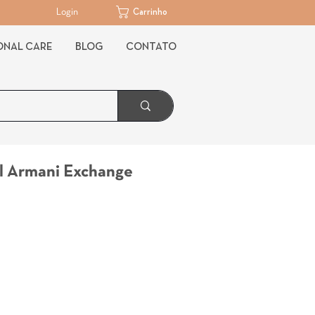
Login
Carrinho
ONAL CARE
BLOG
CONTATO
l Armani Exchange
reço