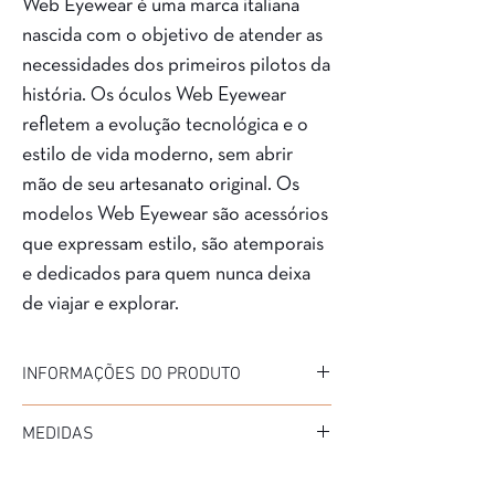
Web Eyewear é uma marca italiana
nascida com o objetivo de atender as
necessidades dos primeiros pilotos da
história. Os óculos Web Eyewear
refletem a evolução tecnológica e o
estilo de vida moderno, sem abrir
mão de seu artesanato original. Os
modelos Web Eyewear são acessórios
que expressam estilo, são atemporais
e dedicados para quem nunca deixa
de viajar e explorar.
INFORMAÇÕES DO PRODUTO
Marca: Web
MEDIDAS
Modelo: WE5387
Material da Armação: ACETATO
Diâmetro: 50mm
Material da Haste: ACETATO