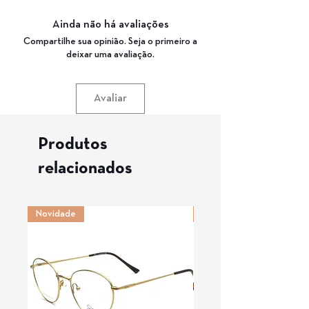
Medida de haste: 145mm
Cor da Armação: 050 (VERDE MUSGO)
Ponte: 19mm
Garantia: 3 Meses
Ainda não há avaliações
Compartilhe sua opinião. Seja o primeiro a
deixar uma avaliação.
Avaliar
Produtos
relacionados
Novidade
Novidade