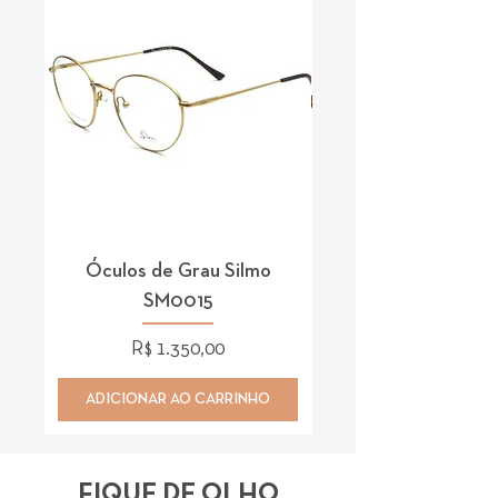
Óculos de Grau Silmo
Óculos de Grau 
SM0015
Preço
R$ 1.350,00
ADICIONAR AO CARRINHO
ADICIONAR AO CAR
FIQUE DE OLHO