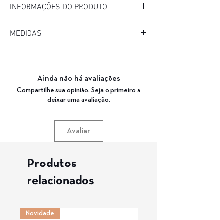
INFORMAÇÕES DO PRODUTO
Marca: Silmo
MEDIDAS
Modelo: SMR2080
Material da Armação: Metal
Diâmetro: 52
Material da Haste: Metal
Medida de haste: 140
Cor da Armação: C3 (GRAFITE)
Ponte: 20
Garantia: 3 Meses
Ainda não há avaliações
Compartilhe sua opinião. Seja o primeiro a
deixar uma avaliação.
Avaliar
Produtos
relacionados
Novidade
Novidade