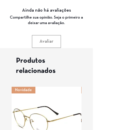
Medida de haste: 145 mm
Cor da armação: 8333 (CRISTAL)
Ponte: 17 mm
Garantia: 3 Meses
Ainda não há avaliações
Compartilhe sua opinião. Seja o primeiro a
deixar uma avaliação.
Avaliar
Produtos
relacionados
Novidade
Novidade