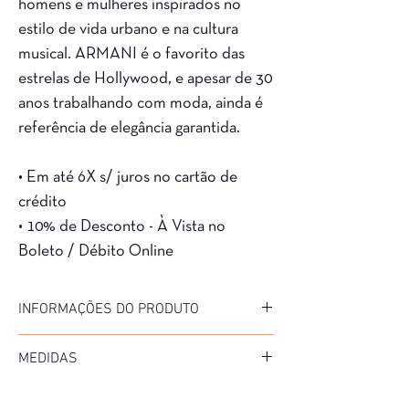
homens e mulheres inspirados no
estilo de vida urbano e na cultura
musical. ARMANI é o favorito das
estrelas de Hollywood, e apesar de 30
anos trabalhando com moda, ainda é
referência de elegância garantida.
• Em até 6X s/ juros no cartão de
crédito
• 10% de Desconto - À Vista no
Boleto / Débito Online
INFORMAÇÕES DO PRODUTO
Marca: Armani Exchange
MEDIDAS
Modelo: AX 3077
Material da Armação: Acetato
Diâmetro: 54 mm
Material da Haste: Metal