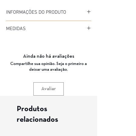
INFORMAÇÕES DO PRODUTO
Marca: TAILOR MADE
MEDIDAS
Modelo: SAPHIR
Material da Armação: ACETATO
Diâmetro: 50 mm
Material da Haste: ACETATO
Medida de haste: 140 mm
Cor da Armação: MARROM ( COL172 )
Ponte: 22 mm
Cor da lente: VERDE
Ainda não há avaliações
Garantia: 3 meses
Compartilhe sua opinião. Seja o primeiro a
deixar uma avaliação.
Avaliar
Produtos
relacionados