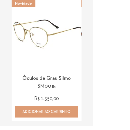
Novidade
Novidade
Óculos de Grau Silmo
Óculos de Grau 
SM0015
Preço
R$ 1.350,00
ADICIONAR AO CARRINHO
ADICIONAR AO CAR