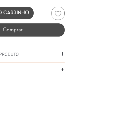
O CARRINHO
Comprar
 PRODUTO
 ACETATO
ETATO
 mm
(VERDE)