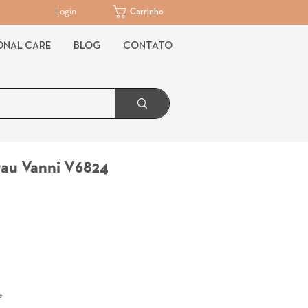
Login
Carrinho
ONAL CARE
BLOG
CONTATO
rau Vanni V6824
Preço
e