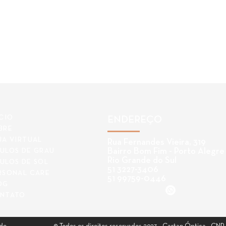
ÍCIO
ENDEREÇO
BRE
JA VIRTUAL
Rua Fernandes Vieira, 319
Bairro Bom Fim - Porto Alegre
ULOS DE GRAU
Rio Grande do Sul
ULOS DE SOL
51 3227-3406
RSONAL CARE
51 99759-0446
OG
NTATO