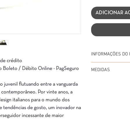
ADICIONAR A
INFORMAÇÕES DO
 de crédito
Marca: Vanni
o Boleto / Débito Online - PagSeguro
MEDIDAS
Modelo: V6824
Material da Armação:
Diâmetro: 48 mm
Material da Haste: AC
 juvenil flutuando entre a vanguarda
Medida de haste: 145
Cor da Armação: 197 
n contemporâneo. Por vinte anos, a
Ponte: 18 mm
Garantia: 3 Meses
design italianos para o mundo dos
e tendências de gosto, um inovador na
rseguidor incessante de maior