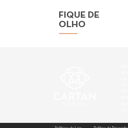
FIQUE DE
OLHO
IN
SO
LO
ÓC
ÓC
PE
BL
CO