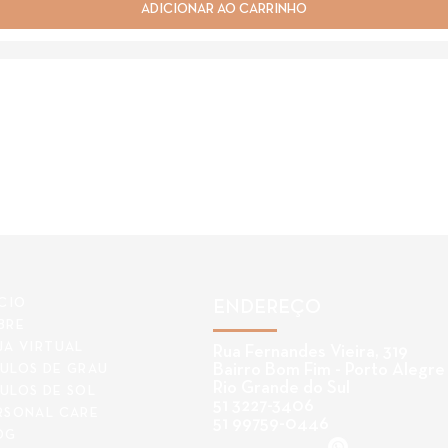
ADICIONAR AO CARRINHO
ÍCIO
ENDEREÇO
BRE
JA VIRTUAL
Rua Fernandes Vieira, 319
Bairro Bom Fim - Porto Alegre
ULOS DE GRAU
Rio Grande do Sul
ULOS DE SOL
51 3227-3406
RSONAL CARE
51 99759-0446
OG