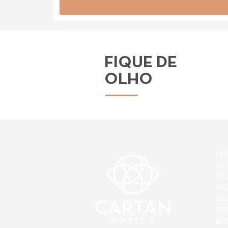
FIQUE DE
OLHO
IN
SO
LO
ÓC
ÓC
PE
BL