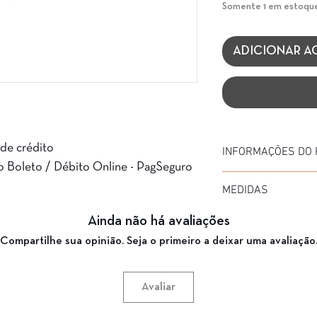
Somente 1 em estoqu
ADICIONAR A
 de crédito
INFORMAÇÕES DO
o Boleto / Débito Online - PagSeguro
Marca: TAILOR MADE
MEDIDAS
Modelo: SELENE
Material da Armação:
Diâmetro: 51 mm
Ainda não há avaliações
Material da Haste: AC
Medida de haste: 140
Cor da Armação: PRET
Compartilhe sua opinião. Seja o primeiro a deixar uma avaliação
Ponte: 20 mm
Garantia: 3 Meses
Avaliar