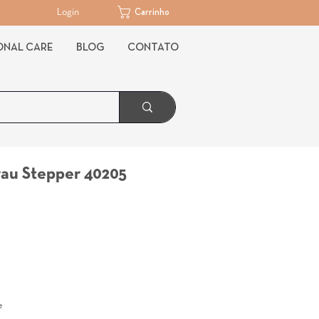
Login
Carrinho
ONAL CARE
BLOG
CONTATO
au Stepper 40205
reço
e