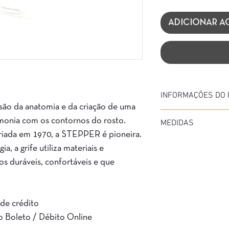
ADICIONAR A
INFORMAÇÕES DO
ão da anatomia e da criação de uma
Marca: Stepper
monia com os contornos do rosto.
MEDIDAS
Modelo: 40205
riada em 1970, a STEPPER é pioneira.
Material da Armação:
Diâmetro: 53
Material da Haste: A
a, a grife utiliza materiais e
Medida de haste: 145
Cor: DOURADO FOSCO
os duráveis, confortáveis e que
Ponte: 20
Garantia: 3 meses
 de crédito
o Boleto / Débito Online