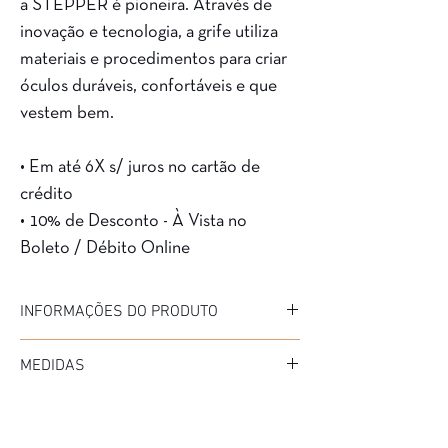
a STEPPER é pioneira. Através de
inovação e tecnologia, a grife utiliza
materiais e procedimentos para criar
óculos duráveis, confortáveis e que
vestem bem.
• Em até 6X s/ juros no cartão de
crédito
• 10% de Desconto - À Vista no
Boleto / Débito Online
INFORMAÇÕES DO PRODUTO
Marca: Stepper
MEDIDAS
Modelo: 30003
Material da Armação: METAL/FIO DE NYLON
Diâmetro: 54
Material da Haste: METAL
Medida de haste: 135
Cor: DOURADO
Ponte: 14