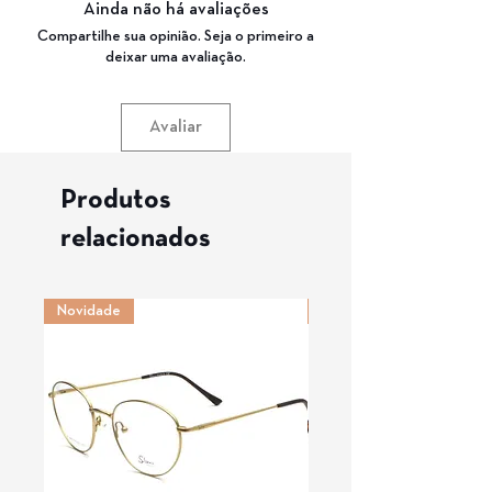
Garantia: 3 meses
Ainda não há avaliações
Compartilhe sua opinião. Seja o primeiro a
deixar uma avaliação.
Avaliar
Produtos
relacionados
Novidade
Novidade