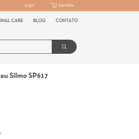
Login
Carrinho
ONAL CARE
BLOG
CONTATO
au Silmo SP617
reço
e