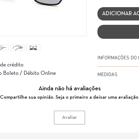
ADICIONAR A
INFORMAÇÕES DO
 de crédito
Marca: Silmo
o Boleto / Débito Online
MEDIDAS
Modelo: SP617
Material da Armação:
Diâmetro: 49
Ainda não há avaliações
Material da Haste: AC
Medida de haste: 135
Cor da Armação: PRE
Compartilhe sua opinião. Seja o primeiro a deixar uma avaliação
Ponte: 17
Garantia: 3 Meses
Avaliar