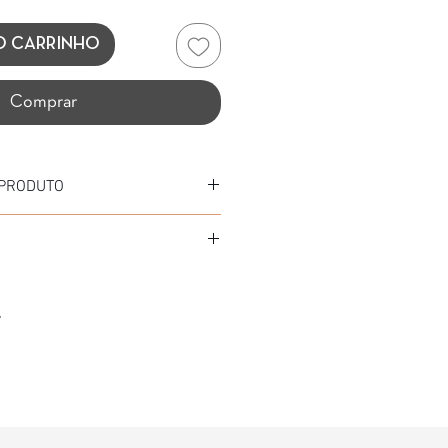
O CARRINHO
Comprar
 PRODUTO
 ACETATO
ETATO
TO FOSCO (BLACK)
.