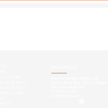
ÍCIO
ENDEREÇO
BRE
JA VIRTUAL
Rua Fernandes Vieira, 319
Bairro Bom Fim - Porto Alegre
ULOS DE GRAU
Rio Grande do Sul
ULOS DE SOL
51 3227-3406
RSONAL CARE
51 99759-0446
OG
NTATO