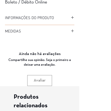
Boleto / Débito Online
INFORMAÇÕES DO PRODUTO
Marca: Silmo
MEDIDAS
Modelo: SP-147 C3
Material da Armação: ACETATO/ FIBRA DE
Diâmetro: 53
ALGODÃO
Medida de haste: 145
Material da Haste: TITANIUM
Ponte: 19
Cor da Armação: CREME/ MARROM(C3)
Ainda não há avaliações
Garantia: 3 Meses
Compartilhe sua opinião. Seja o primeiro a
deixar uma avaliação.
Avaliar
Produtos
relacionados