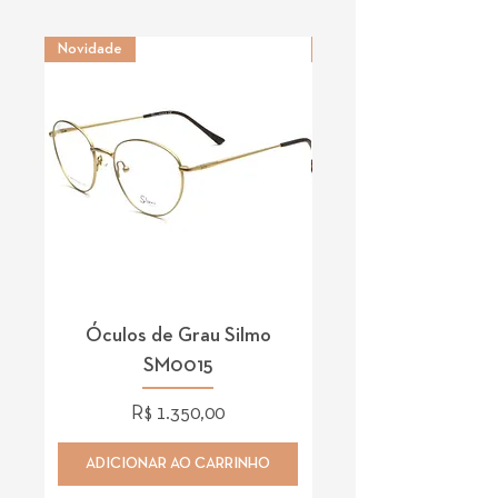
Novidade
Novidade
Óculos de Grau Silmo
Óculos de Grau 
SM0015
Preço
R$ 1.350,00
ADICIONAR AO CARRINHO
ADICIONAR AO CAR