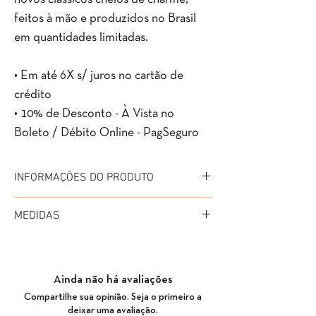
feitos à mão e produzidos no Brasil
em quantidades limitadas.
• Em até 6X s/ juros no cartão de
crédito
• 10% de Desconto - À Vista no
Boleto / Débito Online - PagSeguro
INFORMAÇÕES DO PRODUTO
Marca: Havanas
MEDIDAS
Modelo: 1108
Material da Armação: Acetato
Diâmetro: 51
Material da Haste: Acetato
Medida de haste: --
Cor da Armação: BEB
Ponte: 25
Garantia: 3 Meses
Ainda não há avaliações
Compartilhe sua opinião. Seja o primeiro a
deixar uma avaliação.