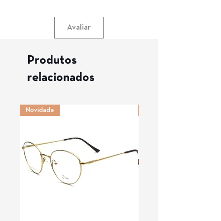
Avaliar
Produtos
relacionados
Novidade
Novidade