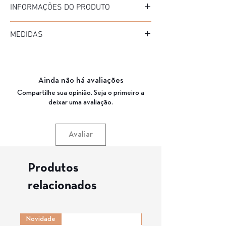
INFORMAÇÕES DO PRODUTO
Marca: Epoka
MEDIDAS
Modelo: Cardinale
Material da Armação: Acetato
Diâmetro: 52
Material da Haste: Acetato
Medida de haste: 145
Cor da Armação: 03 (PRETO MARMORIZADO)
Ponte: 16
Garantia: 3 Meses
Ainda não há avaliações
Compartilhe sua opinião. Seja o primeiro a
deixar uma avaliação.
Avaliar
Produtos
relacionados
Novidade
Novidade