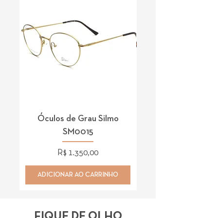
Óculos de Grau Silmo
Óculos de Grau 
SM0015
Preço
R$ 1.350,00
ADICIONAR AO CARRINHO
ADICIONAR AO CAR
FIQUE DE OLHO