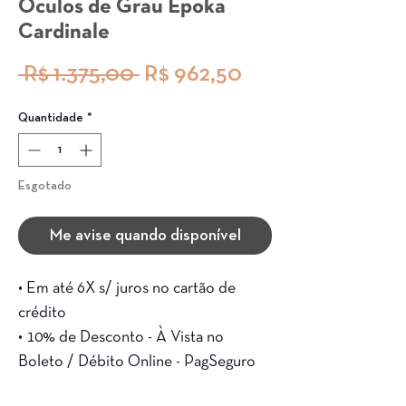
Óculos de Grau Epoka
Cardinale
Preço
Preço
 R$ 1.375,00 
R$ 962,50
normal
promocional
Quantidade
*
Esgotado
Me avise quando disponível
• Em até 6X s/ juros no cartão de
crédito
• 10% de Desconto - À Vista no
Boleto / Débito Online - PagSeguro