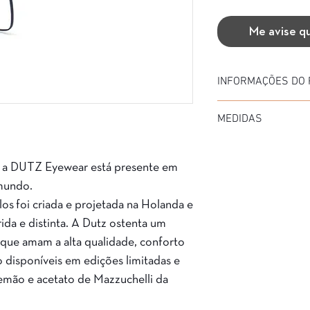
Me avise q
INFORMAÇÕES DO
Marca: Dutz
MEDIDAS
Modelo: DZ850
Material da Armação:
Diâmetro: 55
Material da Haste: ME
Medida de haste: 150
Cor da Armação: COB
 a DUTZ Eyewear está presente em
Ponte: 18
Garantia: 3 Meses
mundo.
os foi criada e projetada na Holanda e
ida e distinta. A Dutz ostenta um
que amam a alta qualidade, conforto
o disponíveis em edições limitadas e
lemão e acetato de Mazzuchelli da