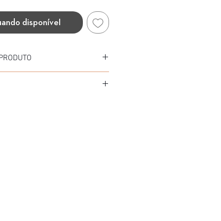
uando disponível
 PRODUTO
 METAL
TAL
RE/AZUL