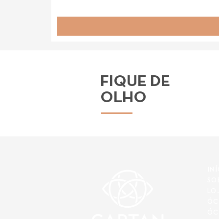
FIQUE DE
OLHO
IN
SO
LO
ÓC
ÓC