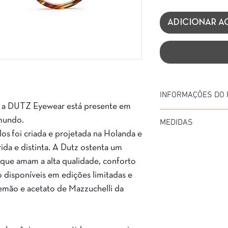
ADICIONAR A
INFORMAÇÕES DO
 a DUTZ Eyewear está presente em
Marca: Dutz
mundo.
MEDIDAS
Modelo: DZ2315
os foi criada e projetada na Holanda e
Material da Armação:
Diâmetro: 40
Material da Haste: AC
ida e distinta. A Dutz ostenta um
Medida de haste: 145
Cor da Armação: PRE
que amam a alta qualidade, conforto
Ponte: 25
Garantia: 3 Meses
o disponíveis em edições limitadas e
lemão e acetato de Mazzuchelli da