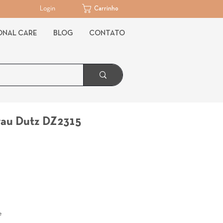
Login
Carrinho
ONAL CARE
BLOG
CONTATO
rau Dutz DZ2315
Preço
e