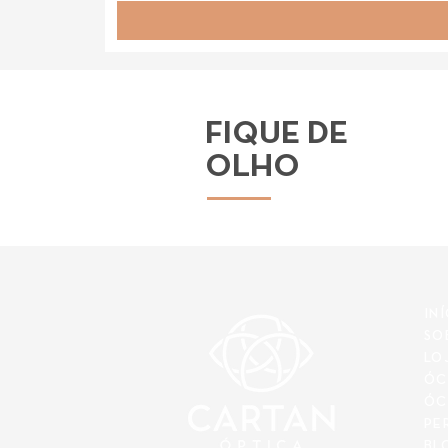
FIQUE DE
OLHO
IN
SO
LO
ÓC
ÓC
PE
BL