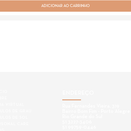
ADICIONAR AO CARRINHO
ÍCIO
ENDEREÇO
BRE
JA VIRTUAL
Rua Fernandes Vieira, 319
Bairro Bom Fim - Porto Alegre
ULOS DE GRAU
Rio Grande do Sul
ULOS DE SOL
51 3227-3406
RSONAL CARE
51 99759-0446
OG