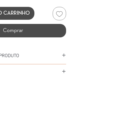
O CARRINHO
Comprar
 PRODUTO
 ACETATO/ METAL
ETATO
TO/ MESCLA LARANJA ( COL95 )