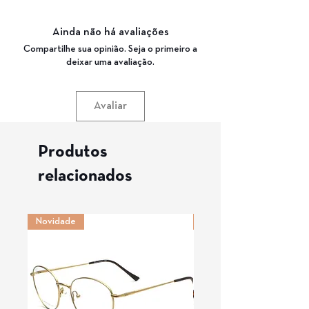
Material da Haste: ACETATO
Medida de haste: 140
Cor da Armação: 45 DEMI, AZUL , BRANCO E
Ponte: 20
PRETO
Ainda não há avaliações
Garantia: 3 Meses
Compartilhe sua opinião. Seja o primeiro a
deixar uma avaliação.
Avaliar
Produtos
relacionados
Novidade
Novidade