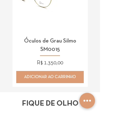
Óculos de Grau Silmo
Óculos de Grau 
SM0015
Preço
R$ 1.350,00
ADICIONAR AO CARRINHO
ADICIONAR AO CAR
FIQUE DE OLHO