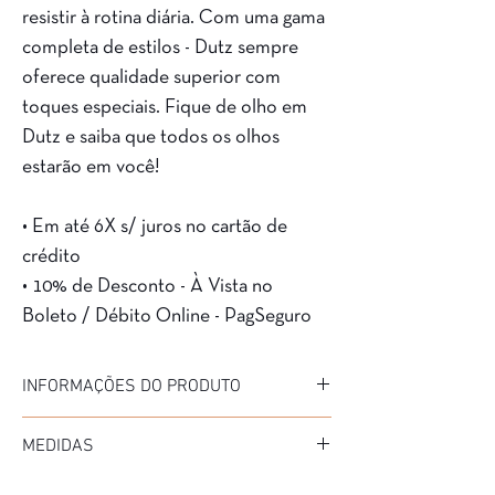
resistir à rotina diária. Com uma gama
completa de estilos - Dutz sempre
oferece qualidade superior com
toques especiais. Fique de olho em
Dutz e saiba que todos os olhos
estarão em você!
• Em até 6X s/ juros no cartão de
crédito
• 10% de Desconto - À Vista no
Boleto / Débito Online - PagSeguro
INFORMAÇÕES DO PRODUTO
Marca: Dutz
MEDIDAS
Modelo: DZ2206
Material da Armação: ACETATO
Diâmetro: 40