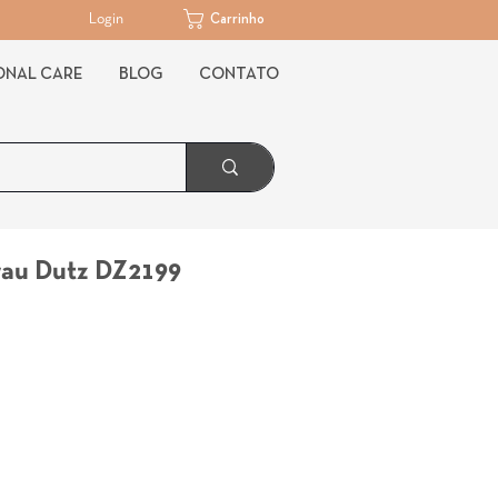
Login
Carrinho
ONAL CARE
BLOG
CONTATO
rau Dutz DZ2199
Preço