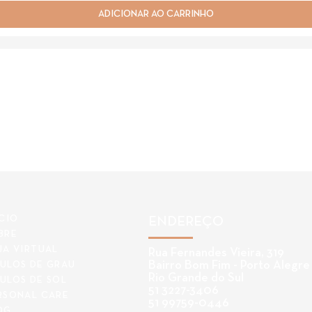
ADICIONAR AO CARRINHO
ÍCIO
ENDEREÇO
BRE
JA VIRTUAL
Rua Fernandes Vieira, 319
Bairro Bom Fim - Porto Alegre
ULOS DE GRAU
Rio Grande do Sul
ULOS DE SOL
51 3227-3406
RSONAL CARE
51 99759-0446
OG