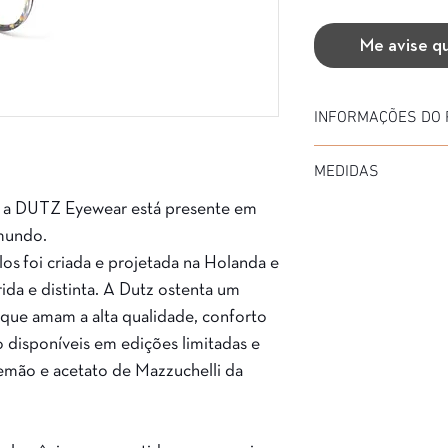
Me avise q
INFORMAÇÕES DO
Marca: Dutz
MEDIDAS
Modelo: DZ2199
Material da Armação: 
 a DUTZ Eyewear está presente em
Diâmetro: 42
Material da Haste: Met
Medida de haste: 140
mundo.
Cor da Armação: 95
Ponte: 22
Garantia: 3 Meses
os foi criada e projetada na Holanda e
ida e distinta. A Dutz ostenta um
que amam a alta qualidade, conforto
o disponíveis em edições limitadas e
lemão e acetato de Mazzuchelli da