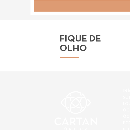
FIQUE DE
OLHO
IN
SO
LO
ÓC
ÓC
PE
BL