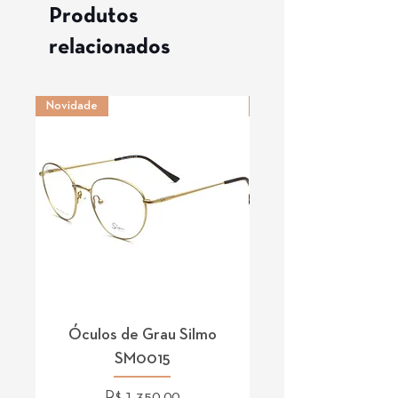
Produtos
relacionados
Novidade
Novidade
Óculos de Grau Silmo
Óculos de Grau 
SM0015
Preço
R$ 1.350,00