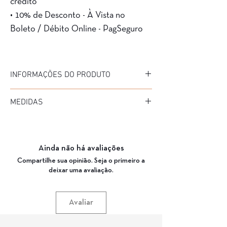
crédito
• 10% de Desconto - À Vista no
Boleto / Débito Online - PagSeguro
INFORMAÇÕES DO PRODUTO
Marca: Blacktop
MEDIDAS
Modelo: 22051
Material da Armação: ACETATO / METAL LIGA
Diâmetro: 46 mm
LEVE
Medida de haste: 145 mm
Material da Haste: METAL LIGA LEVE
Ponte: 22 mm
Cor da Armação:DEMI ÂMBAR
Ainda não há avaliações
Garantia: 3 Meses
Compartilhe sua opinião. Seja o primeiro a
deixar uma avaliação.
Avaliar