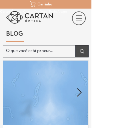
Carrinho
Cartan Óptica | Óculos De Grau | Porto Alegre
BLOG