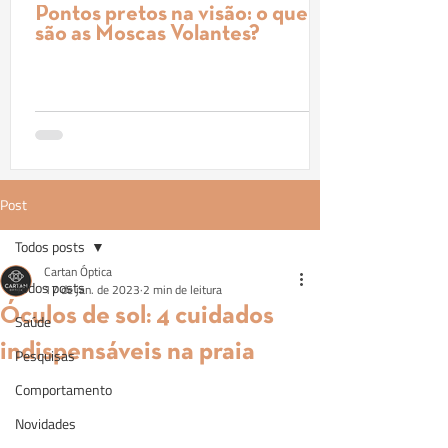
Pontos pretos na visão: o que
são as Moscas Volantes?
Post
Todos posts
Cartan Óptica
Todos posts
17 de jan. de 2023
2 min de leitura
Óculos de sol: 4 cuidados
Saúde
indispensáveis na praia
Pesquisas
Comportamento
Novidades