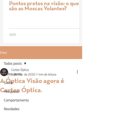
Pontos pretos na visão: o que
são as Moscas Volantes?
Post
Todos posts
Cartan Óptica
Todos posts
3 de mar. de 2020
1 min de leitura
A Óptica Visão agora é
Saúde
Cartan Óptica.
Pesquisas
Comportamento
Novidades