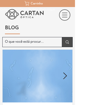
Carrinho
Cartan Óptica | Óculos De Grau | Porto Alegre
BLOG