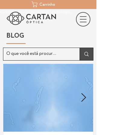
Carrinho
Cartan Óptica | Óculos De Grau | Porto Alegre
BLOG