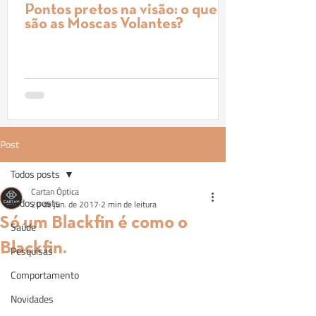
Pontos pretos na visão: o que
são as Moscas Volantes?
Post
Todos posts
Cartan Óptica
Todos posts
20 de jun. de 2017
2 min de leitura
Só um Blackfin é como o
Saúde
Blackfin.
Pesquisas
Comportamento
Novidades