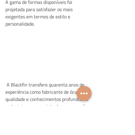
A gama de formas disponíveis foi 
projetada para satisfazer os mais 
exigentes em termos de estilo e 
personalidade.
 A Blackfin transfere quarenta anos de 
experiência como fabricante de óculos de 
qualidade e conhecimentos profundos de 
materiais para o projeto dessas armações 
ultra-leves e minimalistas que garantem 
um olhar linear e leve, sem renunciar a 
força ou elasticidade.