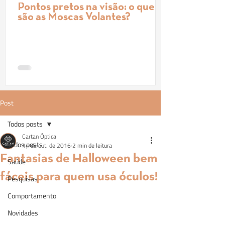
Pontos pretos na visão: o que
são as Moscas Volantes?
Post
Todos posts
Cartan Óptica
Todos posts
14 de out. de 2016
2 min de leitura
Fantasias de Halloween bem
Saúde
fáceis para quem usa óculos!
Pesquisas
Comportamento
Novidades