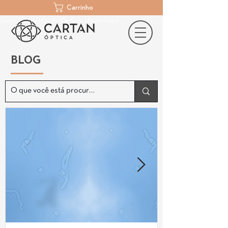
Carrinho
Cartan Óptica | Óculos De Grau | Porto Alegre
BLOG