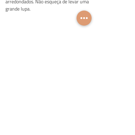
arredondados. Não esqueça de levar uma 
grande lupa.
Lembrou de mais alguma? Deixe sua 
sugestão e ajude a fazer o Halloween de 
quem usa óculos ainda mais divertido. 