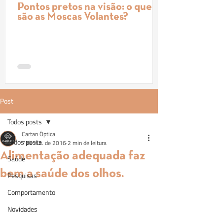
Pontos pretos na visão: o que
são as Moscas Volantes?
Post
Todos posts
Cartan Óptica
Todos posts
7 de out. de 2016
2 min de leitura
Alimentação adequada faz
Saúde
bem a saúde dos olhos.
Pesquisas
Comportamento
Novidades