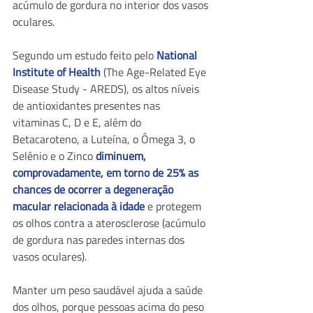
acúmulo de gordura no interior dos vasos 
oculares.
Segundo um estudo feito pelo 
National 
Institute of Health
 (The Age-Related Eye 
Disease Study - AREDS), os altos níveis 
de antioxidantes presentes nas 
vitaminas C, D e E, além do 
Betacaroteno, a Luteína, o Ômega 3, o 
Selênio e o Zinco 
diminuem, 
comprovadamente, em torno de 25% as 
chances de ocorrer a degeneração 
macular relacionada à idade
 e protegem 
os olhos contra a aterosclerose (acúmulo 
de gordura nas paredes internas dos 
vasos oculares).
Manter um peso saudável ajuda a saúde 
dos olhos, porque pessoas acima do peso 