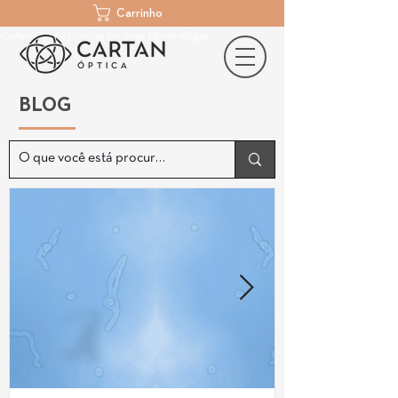
Carrinho
Cartan Óptica | Óculos De Grau | Porto Alegre
BLOG