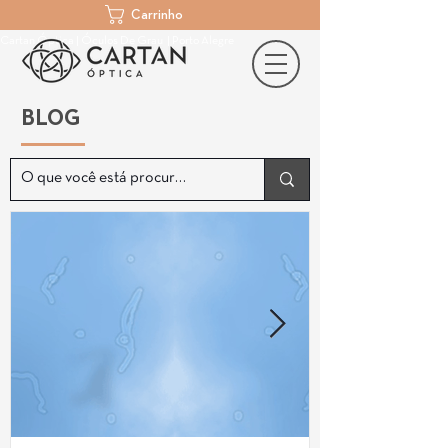
Carrinho
Cartan Óptica | Óculos De Grau | Porto Alegre
BLOG