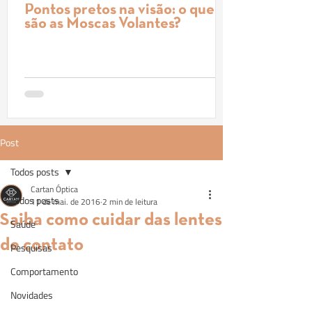
Pontos pretos na visão: o que
são as Moscas Volantes?
Post
Todos posts
Cartan Óptica
Todos posts
11 de mai. de 2016
2 min de leitura
Saiba como cuidar das lentes
Saúde
de contato
Pesquisas
Comportamento
Novidades