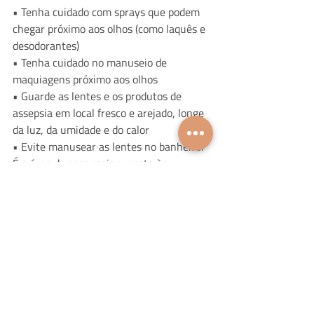
• Tenha cuidado com sprays que podem 
chegar próximo aos olhos (como laquês e 
desodorantes)
• Tenha cuidado no manuseio de 
maquiagens próximo aos olhos
• Guarde as lentes e os produtos de 
assepsia em local fresco e arejado, longe 
da luz, da umidade e do calor
• Evite manusear as lentes no banheiro. 
É a área da casa mais exposta às 
bactérias
Fonte: Prof. Sergey Cusato
Saúde
Pesquisas