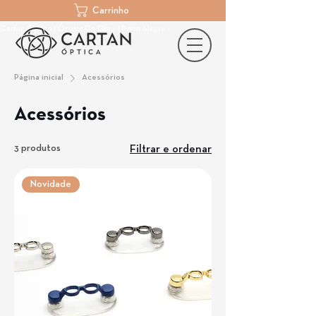
Carrinho
Cartan Óptica | Óculos De Grau | Porto Alegre
Página inicial
Acessórios
Acessórios
3 produtos
Filtrar e ordenar
Novidade