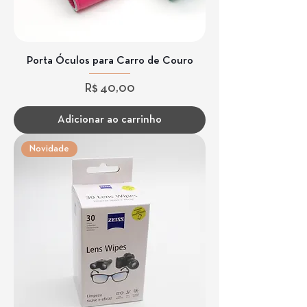
Porta Óculos para Carro de Couro
Preço
R$ 40,00
Adicionar ao carrinho
Novidade