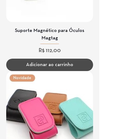
Suporte Magnético para Óculos
Magtag
Preço
R$ 112,00
Adicionar ao carrinho
Novidade