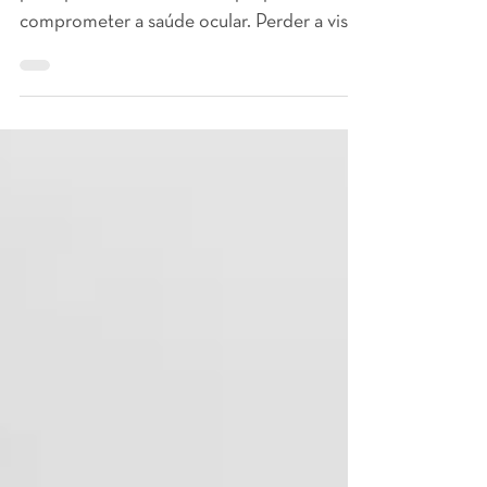
Fumo e exposição a luz estão entre os
principais fatores de risco que podem
comprometer a saúde ocular. Perder a visão
causa diversos...